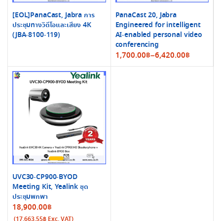
[EOL]PanaCast, Jabra การ
PanaCast 20, Jabra
ประชุมทางวิดีโอและเสียง 4K
Engineered for intelligent
(JBA-8100-119)
AI-enabled personal video
conferencing
Price
1,700.00
฿
–
6,420.00
฿
range:
1,700.00฿
through
6,420.00฿
UVC30-CP900-BYOD
Meeting Kit, Yealink ชุด
ประชุมพกพา
18,900.00
฿
(
17,663.55
฿
Exc. VAT)