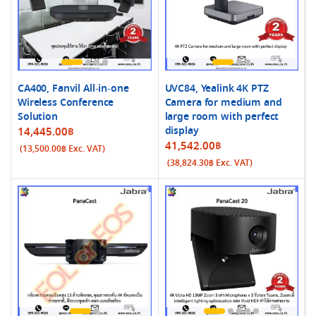
CA400, Fanvil All-in-one
UVC84, Yealink 4K PTZ
Wireless Conference
Camera for medium and
Solution
large room with perfect
display
14,445.00
฿
41,542.00
฿
(
13,500.00
฿
Exc. VAT)
(
38,824.30
฿
Exc. VAT)