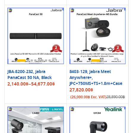
149,800.00฿.
133,750.00฿.
JBA-8200-232, Jabra
8403-129, Jabra Meet
PanaCast 50 NA, Black
Anywhere+,
Price
JPC+750MS+TS+1.8m+Case
2,140.00
฿
–
54,677.00
฿
Original
Current
27,820.00
฿
range:
price
price
28,890.00
฿
(
26,000.00
฿
Exc. VAT)
2,140.00฿
was:
is:
through
28,890.00฿.
27,820.00฿.
54,677.00฿