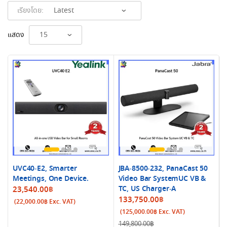
เรียงโดย:
แสดง
UVC40-E2, Smarter
JBA-8500-232, PanaCast 50
Meetings, One Device.
Video Bar SystemUC VB &
TC, US Charger-A
23,540.00
฿
Original
Current
133,750.00
฿
(
22,000.00
฿
Exc. VAT)
price
price
(
125,000.00
฿
Exc. VAT)
was:
is:
149,800.00
฿