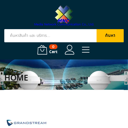
ค้นหา
Products
search
0
Cart
HOME