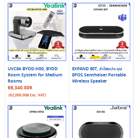
UVC84-BYOD-H00, BYOD
EXPAND 80T, ลำโพงประชุม
Room System for Medium
EPOS Sennheiser Portable
Rooms
Wireless Speaker
66,340.00
฿
(
62,000.00
฿
Exc. VAT)