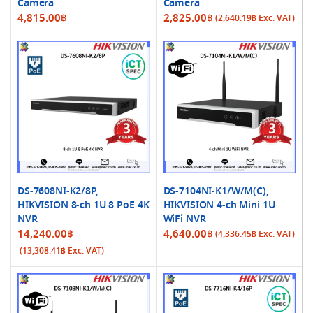
Camera
Camera
4,815.00
฿
2,825.00
฿
(
2,640.19
฿
Exc. VAT)
DS-7608NI-K2/8P,
DS-7104NI-K1/W/M(C),
HIKVISION 8-ch 1U 8 PoE 4K
HIKVISION 4-ch Mini 1U
NVR
WiFi NVR
14,240.00
฿
4,640.00
฿
(
4,336.45
฿
Exc. VAT)
(
13,308.41
฿
Exc. VAT)