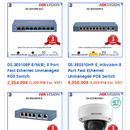
DS-3E0109P-E/M(B), 8 Port
DS-3E0310HP-E, Hikvision 8
Fast Ethernet Unmanaged
Port Fast Ethernet
POE Switch
Unmanaged POE Switch
2,354.00
฿
6,056.00
฿
(
2,200.00
฿
Exc. VAT)
(
5,659.81
฿
Exc. VAT)