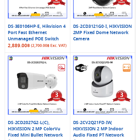
DS-3E0106HP-E, Hikvision 4
DS-2CD3121G0-I, HIKVISION
Port Fast Ethernet
2MP Fixed Dome Network
Unmanaged POE Switch
Camera
2,889.00
฿
(
2,700.00
฿
Exc. VAT)
DS-2CD2027G2-L(C),
DS-2CV2Q21FD-IW,
HIKVISION 2 MP ColorVu
HIKVISION 2 MP Indoor
Fixed Mini Bullet Network
Audio Fixed PT Network