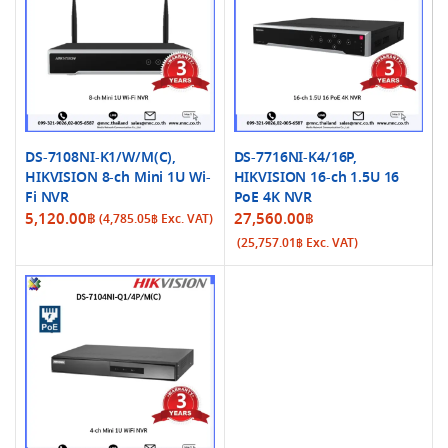
DS-7108NI-K1/W/M(C),
DS-7716NI-K4/16P,
HIKVISION 8-ch Mini 1U Wi-
HIKVISION 16-ch 1.5U 16
Fi NVR
PoE 4K NVR
5,120.00
฿
27,560.00
฿
(
4,785.05
฿
Exc. VAT)
(
25,757.01
฿
Exc. VAT)