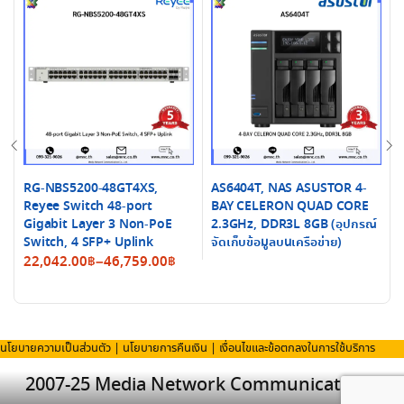
RG-NBS5200-48GT4XS,
AS6404T, NAS ASUSTOR 4-
Reyee Switch 48-port
BAY CELERON QUAD CORE
Gigabit Layer 3 Non-PoE
2.3GHz, DDR3L 8GB (อุปกรณ์
Switch, 4 SFP+ Uplink
จัดเก็บข้อมูลบนเครือข่าย)
Price
22,042.00
฿
–
46,759.00
฿
range:
22,042.00฿
through
46,759.00฿
นโยบายความเป็นส่วนตัว
|
นโยบายการคืนเงิน
|
เงื่อนไขและข้อตกลงในการใช้บริการ
2007-25 Media Network Communication Co.,