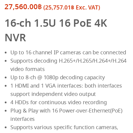
27,560.00
฿
(
25,757.01
฿
Exc. VAT)
16-ch 1.5U 16 PoE 4K
NVR
Up to 16 channel IP cameras can be connected
Supports decoding H.265+/H.265/H.264+/H.264
video formats
Up to 8-ch @ 1080p decoding capacity
1 HDMI and 1 VGA interfaces: both interfaces
support independent video output
4 HDDs for continuous video recording
Plug & Play with 16 Power-over-Ethernet(PoE)
interfaces
Supports various specific function cameras,