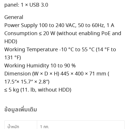
panel: 1 × USB 3.0
General
Power Supply 100 to 240 VAC, 50 to 60Hz, 1 A
Consumption ≤ 20 W (without enabling PoE and
HDD)
Working Temperature -10 °C to 55 °C (14 °F to
131 °F)
Working Humidity 10 to 90 %
Dimension (W × D × H) 445 × 400 × 71 mm (
17.5″× 15.7″ × 2.8″)
≤ 5 kg (11. lb, without HDD)
ข้อมูลเพิ่มเติม
น้ำหนัก
1 กก.