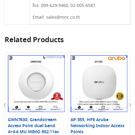
โทร:
099-629-9460
,
02-005-6587
Email:
sales@mnc.co.th
Related Products
GWN7630, Grandstream
AP-555, HPE Aruba
Access Point dual-band
Networking Indoor Access
4×4:4 MU-MIMO 802.11ac
Points