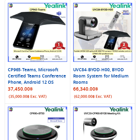
CP965-Teams, Microsoft
UVC84-BYOD-H00, BYOD
Certified Teams Conference
Room System for Medium
Phone, Android 12 OS
Rooms
37,450.00
฿
66,340.00
฿
(
35,000.00
฿
Exc. VAT)
(
62,000.00
฿
Exc. VAT)