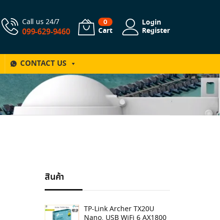
Call us 24/7
Login
0
Cart
Register
099-629-9460
CONTACT US
สินค้า
TP-Link Archer TX20U
Nano, USB WiFi 6 AX1800