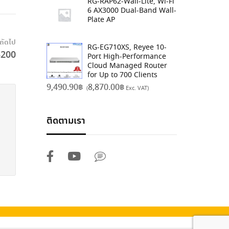
RG-RAP62-Wall-Lite, Wi-Fi
6 AX3000 Dual-Band Wall-
Plate AP
งถัดไป
RG-EG710XS, Reyee 10-
5200
Port High-Performance
Cloud Managed Router
for Up to 700 Clients
9,490.90
฿
8,870.00
฿
(
Exc. VAT)
ติดตามเรา