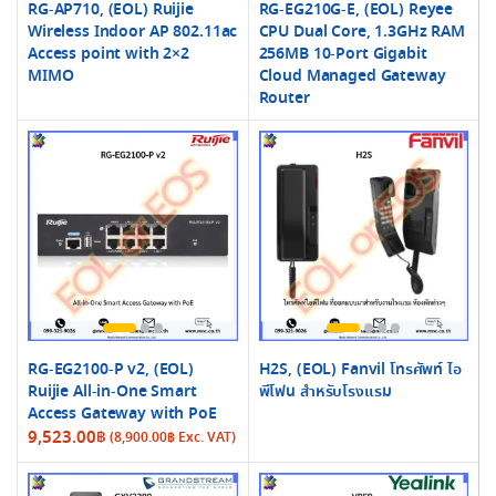
RG-AP710, (EOL) Ruijie
RG-EG210G-E, (EOL) Reyee
Wireless Indoor AP 802.11ac
CPU Dual Core, 1.3GHz RAM
Access point with 2×2
256MB 10-Port Gigabit
MIMO
Cloud Managed Gateway
Router
RG-EG2100-P v2, (EOL)
H2S, (EOL) Fanvil โทรศัพท์ ไอ
Ruijie All-in-One Smart
พีโฟน สำหรับโรงแรม
Access Gateway with PoE
9,523.00
฿
(
8,900.00
฿
Exc. VAT)