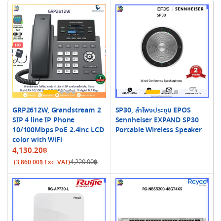
GRP2612W, Grandstream 2
SP30, ลำโพงประชุม EPOS
SIP 4 line IP Phone
Sennheiser EXPAND SP30
10/100Mbps PoE 2.4inc LCD
Portable Wireless Speaker
color with WiFi
Original
Current
4,130.20
฿
price
price
4,220.00
฿
(
3,860.00
฿
Exc. VAT)
was:
is:
4,220.00฿.
4,130.20฿.