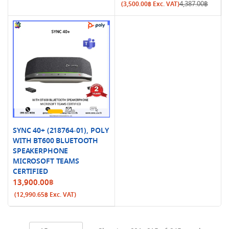
price
price
4,387.00
฿
(
3,500.00
฿
Exc. VAT)
was:
is:
4,387.00฿.
3,745.00฿.
SYNC 40+ (218764-01), POLY
WITH BT600 BLUETOOTH
SPEAKERPHONE
MICROSOFT TEAMS
CERTIFIED
13,900.00
฿
(
12,990.65
฿
Exc. VAT)