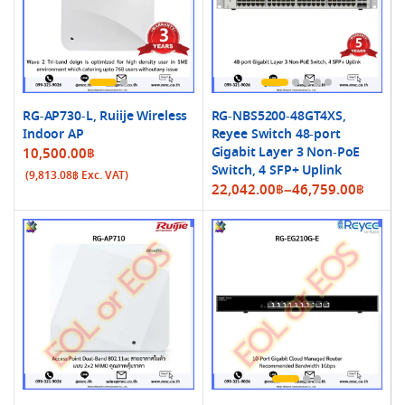
RG-AP730-L, Ruiije Wireless
RG-NBS5200-48GT4XS,
Indoor AP
Reyee Switch 48-port
Gigabit Layer 3 Non-PoE
10,500.00
฿
Switch, 4 SFP+ Uplink
(
9,813.08
฿
Exc. VAT)
Price
22,042.00
฿
–
46,759.00
฿
range:
22,042.00฿
through
46,759.00฿