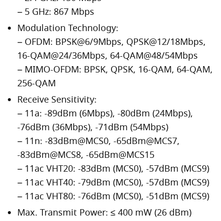
– 5 GHz: 867 Mbps
Modulation Technology:
– OFDM: BPSK@6/9Mbps, QPSK@12/18Mbps,
16-QAM@24/36Mbps, 64-QAM@48/54Mbps
– MIMO-OFDM: BPSK, QPSK, 16-QAM, 64-QAM,
256-QAM
Receive Sensitivity:
– 11a: -89dBm (6Mbps), -80dBm (24Mbps),
-76dBm (36Mbps), -71dBm (54Mbps)
– 11n: -83dBm@MCS0, -65dBm@MCS7,
-83dBm@MCS8, -65dBm@MCS15
– 11ac VHT20: -83dBm (MCS0), -57dBm (MCS9)
– 11ac VHT40: -79dBm (MCS0), -57dBm (MCS9)
– 11ac VHT80: -76dBm (MCS0), -51dBm (MCS9)
Max. Transmit Power: ≤ 400 mW (26 dBm)