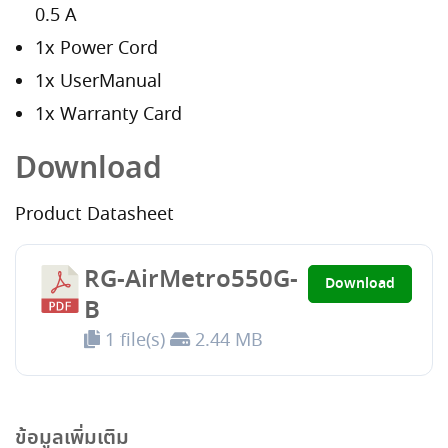
0.5 A
1x Power Cord
1x UserManual
1x Warranty Card
Download
Product Datasheet
RG-AirMetro550G-
Download
B
1 file(s)
2.44 MB
ข้อมูลเพิ่มเติม