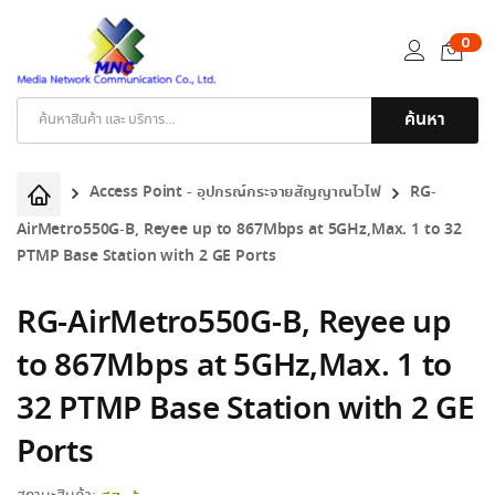
0
ค้นหา
Products
search
Access Point - อุปกรณ์กระจายสัญญาณไวไฟ
RG-
AirMetro550G-B, Reyee up to 867Mbps at 5GHz,Max. 1 to 32
PTMP Base Station with 2 GE Ports
RG-AirMetro550G-B, Reyee up
to 867Mbps at 5GHz,Max. 1 to
32 PTMP Base Station with 2 GE
Ports