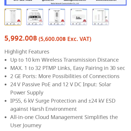
5,992.00
฿
(
5,600.00
฿
Exc. VAT)
Highlight Features
Up to 10 km Wireless Transmission Distance
MAX. 1 to 32 PTMP Links, Easy Pairing in 30 sec
2 GE Ports: More Possibilities of Connections
24 V Passive PoE and 12 V DC Input: Solar
Power Supply
IP55, 6 kV Surge Protection and ±24 kV ESD
against Harsh Environment
All-in-one Cloud Management Simplifies the
User Journey