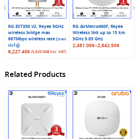
RG-EST350 V2, Reyee 5GHz
RG-AirMetro460F, Reyee
wireless bridge max
Wireless link up to 15 km
867Mbps wireless rate (ราคา
5GHz 5.85 GHz
B
ต่อ1คู่)
Price
2,461.00
฿
–
2,942.50
฿
6,227.40
฿
(
5,820.00
฿
Exc. VAT)
range:
2,461.00฿
through
Related Products
2,942.50฿