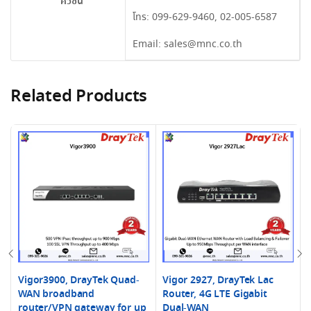
ควิชั่น
โทร:
099-629-9460
,
02-005-6587
Email:
sales@mnc.co.th
Related Products
Vigor3900, DrayTek Quad-
Vigor 2927, DrayTek Lac
WAN broadband
Router, 4G LTE Gigabit
router/VPN gateway for up
Dual-WAN