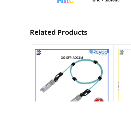
MnC - เอ็มเอ็นซี
Related Products
XG-SFP-AOC, 10GBASE SFP+ Optical