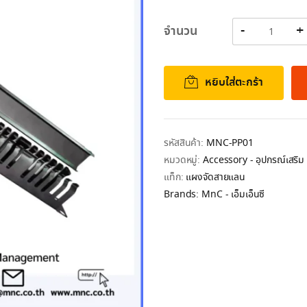
was:
is:
450.00฿.
350.00฿.
จำนวน
หยิบใส่ตะกร้า
รหัสสินค้า:
MNC-PP01
หมวดหมู่:
Accessory - อุปกรณ์เสริม
แท็ก:
แผงจัดสายแลน
Brands:
MnC - เอ็มเอ็นซี