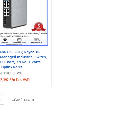
-8GT2SFP-HP, Reyee 10-
 Managed Industrial Switch,
E++ Port, 7 x PoE+ Ports,
 Uplink Ports
ITCHES L2 POE
(
8,392.52
฿
Exc. VAT)
แสดง 1 รายการ