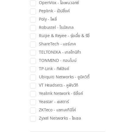
OpenVox - โอเพนวอกซ์
Peplink - เป๊ปลิ้งค์
Poly - โพลี่
Robustel - โรบัสเทล
Ruijie & Reyee - รุ่ยเจี๋ย & รียี่
ShareTech - แชร์เทค
TELTONIKA - เทลโทนิก้า
TONMIND - ทอนไมน์
TP-Link - ทีพีลิงค์
Ubiquiti Networks - ยูบิควิตี้
VT Headsets - หูฟังวีที
Yealink Network - ยีลิ้งค์
Yeastar - เยสตาร์
ZKTeco - แซทเคทีอีโค่
Zyxel Networks - ไซเซล