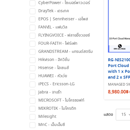
CyberPower - ไซเบอร์พาวเวอร์
DrayTek - เดรเทค
EPOS | Sennheiser - เอโพส
FANVIL - แฟนวิล
FLYINGVOICE - ฟลายอิ้งวอยซ์
FOUR-FAITH - โฟร์เฟท
GRANDSTREAM - แกรนด์สตรีม
Hikvison - ฮิควิชั่น
RG-NIS2100
Port Cloud
Hisense - ไฮเซนส์
with 1 x Po
HUAWEI - หัวเว่ย
and 2 x SFP
iPECS - Ericsson-LG
MANAGED SW
8,980.00
฿
Jabra - จาบร้า
MICROSOFT - ไมโครซอฟท์
MIKROTIK - ไมโครติก
แสดง
15
Milesight
MnC - เอ็มเอ็นซี