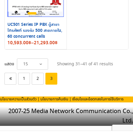
UC501 Series IP PBX ตู้สาขา
โทรศัพท์ รองรับ 500 สายภายใน,
60 concurrent calls
Price
10,593.00
฿
–
21,293.00
฿
range:
10,593.00฿
through
Sorted
แสดง
Showing 31–41 of 41 results
21,293.00฿
by
latest
1
2
3
นโยบายความเป็นส่วนตัว
|
นโยบายการคืนเงิน
|
เงื่อนไขและข้อตกลงในการใช้บริการ
2007-25 Media Network Communication Co.,
Ltd.