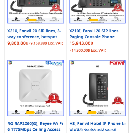
X210, Fanvil 20 SIP lines, 3-
X210I, Fanvil 20 SIP lines
way conference, hotspot
Paging Console Phone
9,800.00
฿
15,943.00
฿
(
9,158.88
฿
Exc. VAT)
(
14,900.00
฿
Exc. VAT)
RG-RAP2260(G), Reyee Wi-Fi
H3, Fanvil Hotel IP Phone ไอ
6 1775Mbps Ceiling Access
พีโฟนสำหรับโรงแรม รีสอร์ท