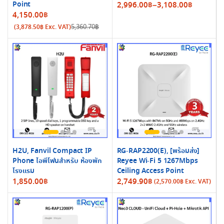
Point
Price
2,996.00
฿
–
3,108.00
฿
Original
Current
4,150.00
฿
range:
price
price
5,360.70
฿
(
3,878.50
฿
Exc. VAT)
2,996.00฿
was:
is:
through
5,360.70฿.
4,150.00฿.
3,108.00฿
H2U, Fanvil Compact IP
RG-RAP2200(E), [พร้อมส่ง]
Phone ไอพีโฟนสำหรับ ห้องพัก
Reyee Wi-Fi 5 1267Mbps
โรงแรม
Ceiling Access Point
1,850.00
฿
2,749.90
฿
(
2,570.00
฿
Exc. VAT)