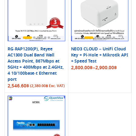
RG-RAP1200(P), Reyee
NEO3 CLOUD – UniFi Cloud
AC1300 Dual Band Wall
Key + Pi-Hole + Mikrotik API
Access Point, 867Mbps at
+ Speed Test
5GHz + 400Mbps at 2.4GHz,
Price
2,800.00
฿
–
2,900.00
฿
4 10/100base-t Ethernet
range:
port
2,800.00฿
2,546.60
฿
(
2,380.00
฿
Exc. VAT)
through
2,900.00฿