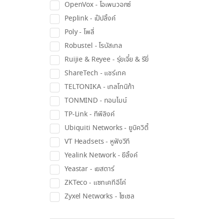
OpenVox - โอเพนวอกซ์
Peplink - เป๊ปลิ้งค์
Poly - โพลี่
Robustel - โรบัสเทล
Ruijie & Reyee - รุ่ยเจี๋ย & รียี่
ShareTech - แชร์เทค
TELTONIKA - เทลโทนิก้า
TONMIND - ทอนไมน์
TP-Link - ทีพีลิงค์
Ubiquiti Networks - ยูบิควิตี้
VT Headsets - หูฟังวีที
Yealink Network - ยีลิ้งค์
Yeastar - เยสตาร์
ZKTeco - แซทเคทีอีโค่
Zyxel Networks - ไซเซล