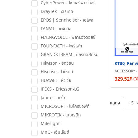
CyberPower - ไซเบอร์พาวเวอร์
DrayTek - เดรเทค
EPOS | Sennheiser - เอโพส
FANVIL - แฟนวิล
FLYINGVOICE - ฟลายอิ้งวอยซ์
FOUR-FAITH - โฟร์เฟท
GRANDSTREAM - แกรนด์สตรีม
Hikvison - ฮิควิชั่น
KT30, Fanv
ACCESSORY - อ
Hisense - ไฮเซนส์
329.52
฿
(
3
HUAWEI - หัวเว่ย
iPECS - Ericsson-LG
Jabra - จาบร้า
แสดง
15
MICROSOFT - ไมโครซอฟท์
MIKROTIK - ไมโครติก
Milesight
MnC - เอ็มเอ็นซี