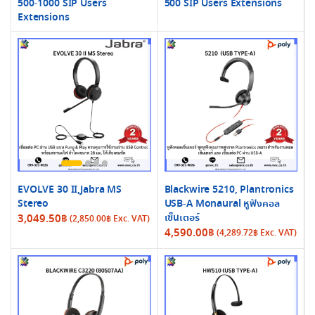
500-1000 SIP Users
500 SIP Users Extensions
Extensions
EVOLVE 30 II,Jabra MS
Blackwire 5210, Plantronics
Stereo
USB-A Monaural หูฟังคอล
เซ็นเตอร์
3,049.50
฿
(
2,850.00
฿
Exc. VAT)
4,590.00
฿
(
4,289.72
฿
Exc. VAT)