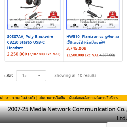
80S07AA, Poly Blackwire
HW510, Plantronics หูฟังคอล
C3220 Stereo USB-C
เซ็นเตอร์สำหรับมืออาชีพ
Headset
Original
Current
3,745.00
฿
2,250.00
฿
(
2,102.80
฿
Exc. VAT)
price
price
4,387.00
฿
(
3,500.00
฿
Exc. VAT)
was:
is:
4,387.00฿.
3,745.00฿.
Sorted
แสดง
Showing all 10 results
by
latest
นโยบายความเป็นส่วนตัว
|
นโยบายการคืนเงิน
|
เงื่อนไขและข้อตกลงในการใช้บริการ
2007-25 Media Network Communication Co.,
Ltd.