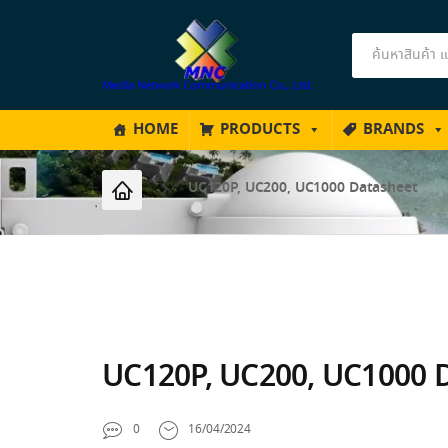
Products
search
HOME
PRODUCTS
BRANDS
UC120P, UC200, UC1000 Datasheet
UC120P, UC200, UC1000 
0
16/04/2024