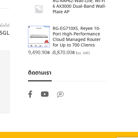
RG-RAP62-Wall-Lite, Wi-Fi
6 AX3000 Dual-Band Wall-
Plate AP
งถัดไป
RG-EG710XS, Reyee 10-
25GL
Port High-Performance
Cloud Managed Router
for Up to 700 Clients
9,490.90
฿
8,870.00
฿
(
Exc. VAT)
ติดตามเรา