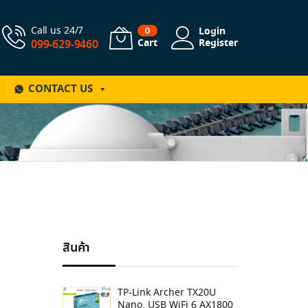
Call us 24/7
Login
0
Cart
Register
099-629-9460
CONTACT US
สินค้า
TP-Link Archer TX20U
Nano, USB WiFi 6 AX1800