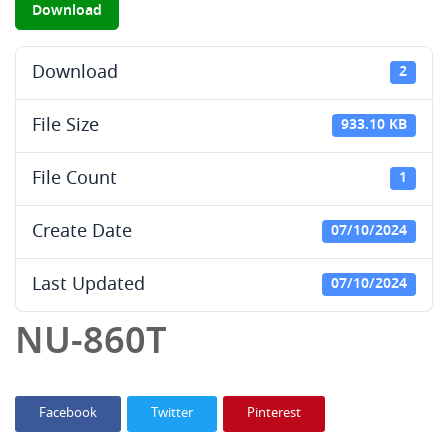
Download
Download
2
File Size
933.10 KB
File Count
1
Create Date
07/10/2024
Last Updated
07/10/2024
NU-860T
Facebook
Twitter
Pinterest