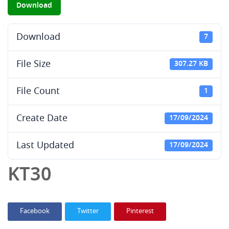
Download
Download
7
File Size
307.27 KB
File Count
1
Create Date
17/09/2024
Last Updated
17/09/2024
KT30
Facebook
Twitter
Pinterest