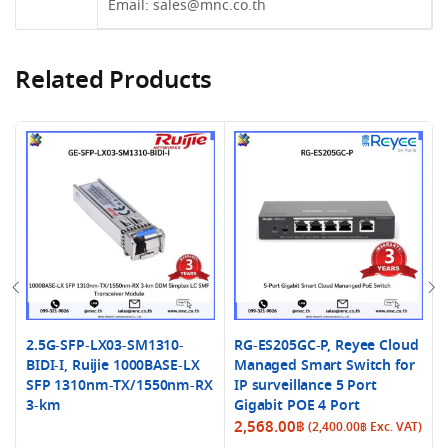
Email:
sales@mnc.co.th
Related Products
2.5G-SFP-LX03-SM1310-
RG-ES205GC-P, Reyee Cloud
BIDI-I, Ruijie 1000BASE-LX
Managed Smart Switch for
SFP 1310nm-TX/1550nm-RX
IP surveillance 5 Port
3-km
Gigabit POE 4 Port
2,568.00
฿
(
2,400.00
฿
Exc. VAT)