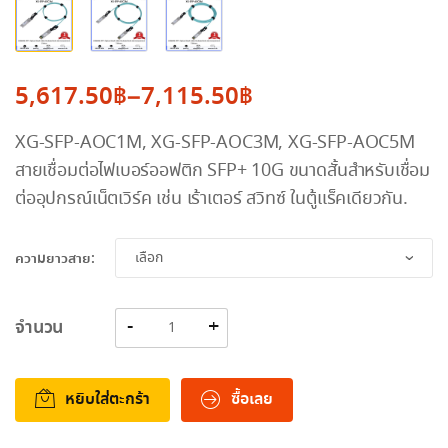
5,617.50
฿
–
7,115.50
฿
Price
XG-SFP-AOC1M, XG-SFP-AOC3M, XG-SFP-AOC5M
range:
สายเชื่อมต่อไฟเบอร์ออฟติก SFP+ 10G ขนาดสั้นสำหรับเชื่อม
5,617.50฿
ต่ออุปกรณ์เน็ตเวิร์ค เช่น เร้าเตอร์ สวิทซ์ ในตู้แร็คเดียวกัน.
through
7,115.50฿
ความยาวสาย:
จำนวน
หยิบใส่ตะกร้า
ซื้อเลย