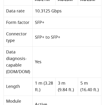
Data rate
10.3125 Gbps
Form factor
SFP+
Connector
SFP+ to SFP+
type
Data
diagnosis-
Yes
capable
(DDM/DOM)
1 m (3.28
3 m
5 m
Length
ft.)
(9.84 ft.)
(16.40 ft.)
Module
Active