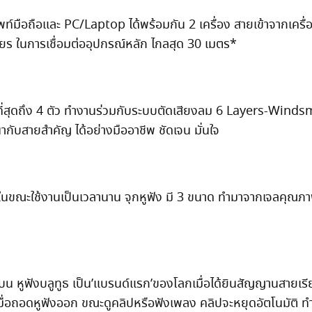
ัพท์มือถือและ PC/Laptop ได้พร้อมกัน 2 เครื่อง สายเข้าจากเครื
ร ในการเชื่อมต่ออุปกรณ์หลัก ไกลสุด 30 เมตร*
ดีที่สุดถึง 4 ตัว ทำงานร่วมกับระบบตัดเสียงลม 6 Layers-Winds
ับสายสำคัญ ได้อย่างมืออาชีพ ชัดเจน มั่นใจ
ขณะใช้งานเป็นเวลานาน จุกหูฟัง มี 3 ขนาด ทำมาจากเจลคุณภา
น หูฟังบลูทูธ เป็น’แบรนด์แรก’ของโลกเมื่อได้ยินสัญญานสายเรี
์เมื่อถอดหูฟังออก ขณะดูคลิปหรือฟังเพลง คลิปจะหยุดอัตโนมัติ ทำ