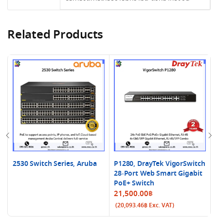
Related Products
2530 Switch Series, Aruba
P1280, DrayTek VigorSwitch
28-Port Web Smart Gigabit
PoE+ Switch
21,500.00
฿
(
20,093.46
฿
Exc. VAT)