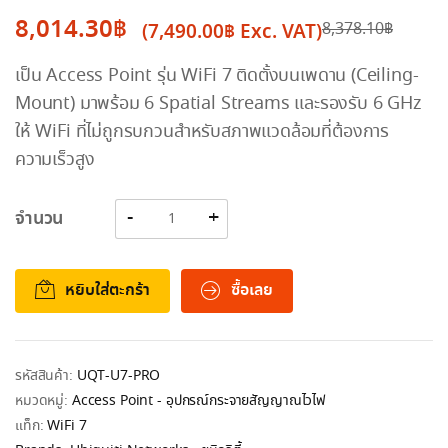
8,014.30
฿
(
7,490.00
฿
Exc. VAT)
8,378.10
฿
Original
Current
เป็น Access Point รุ่น WiFi 7 ติดตั้งบนเพดาน (Ceiling-
price
price
Mount) มาพร้อม 6 Spatial Streams และรองรับ 6 GHz
was:
is:
ให้ WiFi ที่ไม่ถูกรบกวนสำหรับสภาพแวดล้อมที่ต้องการ
8,378.10฿.
8,014.30฿.
ความเร็วสูง
จำนวน
หยิบใส่ตะกร้า
ซื้อเลย
รหัสสินค้า:
UQT-U7-PRO
หมวดหมู่:
Access Point - อุปกรณ์กระจายสัญญาณไวไฟ
แท็ก:
WiFi 7