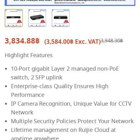
3,834.88
฿
(
3,584.00
฿
Exc. VAT)
3,948.30
฿
Original
Current
Highlight Features
price
price
was:
is:
10-Port gigabit Layer 2 managed non-PoE
3,948.30฿.
3,834.88฿.
switch, 2 SFP uplink
Enterprise-class Quality Ensures High
Performance
IP Camera Recognition, Unique Value for CCTV
Network
Multiple Security Policies Protect Your Network
Lifetime management on Ruijie Cloud at
anytime anywhere