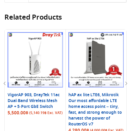
Related Products
VigorAP 903, DrayTek 11ac
hAP ax lite LTE6, Mikrotik
Dual-Band Wireless Mesh
Our most affordable LTE
AP + 5-Port GbE Switch
home access point – tiny,
fast, and strong enough to
5,500.00
฿
(
5,140.19
฿
Exc. VAT)
harvest the power of
RouterOS v7
4,280.00
฿
(
4,000.00
฿
Exc. VAT)