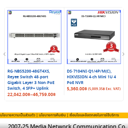
RG-NBS5200-48GT4XS,
DS-7104NI-Q1/4P/M(C),
Reyee Switch 48-port
HIKVISION 4-ch Mini 1U 4
Gigabit Layer 3 Non-PoE
PoE NVR
Switch, 4 SFP+ Uplink
5,360.00
฿
(
5,009.35
฿
Exc. VAT)
Price
22,042.00
฿
–
46,759.00
฿
range:
22,042.00฿
through
นโยบายความเป็นส่วนตัว
|
นโยบายการคืนเงิน
|
เงื่อนไขและข้อตกลงในการใช้บริการ
46,759.00฿
2007-25 Media Network Communication Co.,