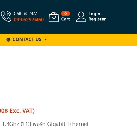
Call us 24/7
Login
0
Cart
Register
099-629-9460
CONTACT US
00
฿
Exc. VAT)
.4Ghz มี 13 พอร์ท Gigabit Ethernet