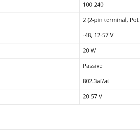
100-240
2 (2-pin terminal, PoE
-48, 12-57 V
20 W
Passive
802.3af/at
20-57 V