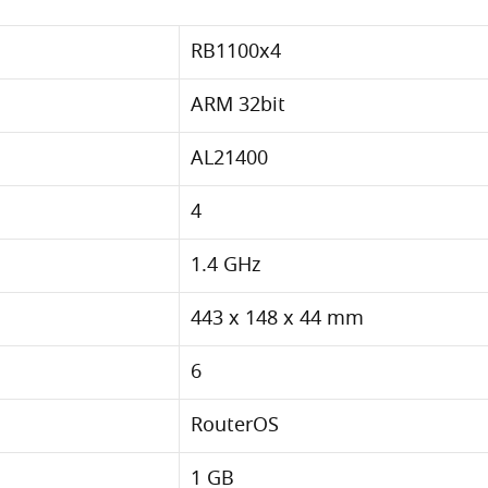
RB1100x4
ARM 32bit
AL21400
4
1.4 GHz
443 x 148 x 44 mm
6
RouterOS
1 GB