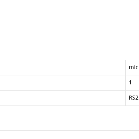
mic
1
RS2