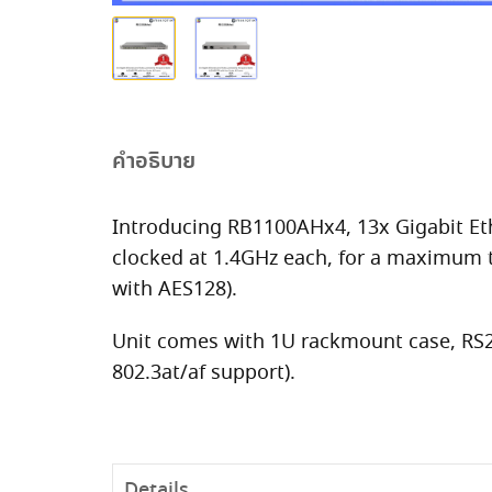
คำอธิบาย
Introducing RB1100AHx4, 13x Gigabit Et
clocked at 1.4GHz each, for a maximum t
with AES128).
Unit comes with 1U rackmount case, RS2
802.3at/af support).
Details