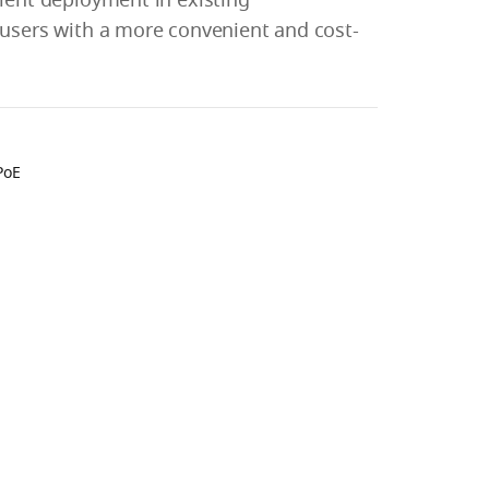
cient deployment in existing
g users with a more convenient and cost-
PoE