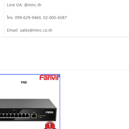
Line OA:
@mnc.th
โทร:
099-629-9460
,
02-005-6587
Email:
sales@mnc.co.th