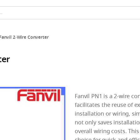
Fanvil 2-Wire Converter
ter
Fanvil PN1 is a 2-wire co
facilitates the reuse of 
installation or wiring, sim
not only saves installati
overall wiring costs. Thi