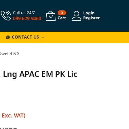
Call us 24/7
Login
0
Cart
Register
099-629-9460
CONTACT US
e DwnLd NR
l Lng APAC EM PK Lic
฿
Exc. VAT)