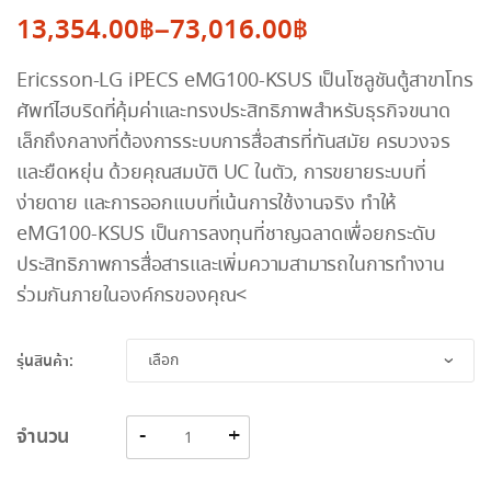
13,354.00
฿
–
73,016.00
฿
Price
Ericsson-LG iPECS eMG100-KSUS เป็นโซลูชันตู้สาขาโทร
range:
ศัพท์ไฮบริดที่คุ้มค่าและทรงประสิทธิภาพสำหรับธุรกิจขนาด
13,354.00฿
เล็กถึงกลางที่ต้องการระบบการสื่อสารที่ทันสมัย ครบวงจร
through
และยืดหยุ่น ด้วยคุณสมบัติ UC ในตัว, การขยายระบบที่
73,016.00฿
ง่ายดาย และการออกแบบที่เน้นการใช้งานจริง ทำให้
eMG100-KSUS เป็นการลงทุนที่ชาญฉลาดเพื่อยกระดับ
ประสิทธิภาพการสื่อสารและเพิ่มความสามารถในการทำงาน
ร่วมกันภายในองค์กรของคุณ<
รุ่นสินค้า:
จำนวน