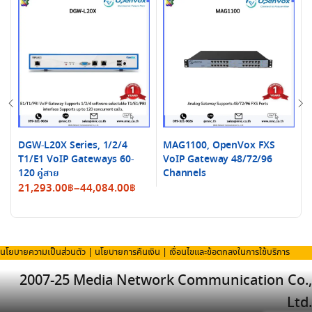
DGW-L20X Series, 1/2/4
MAG1100, OpenVox FXS
T1/E1 VoIP Gateways 60-
VoIP Gateway 48/72/96
120 คู่สาย
Channels
Price
21,293.00
฿
–
44,084.00
฿
range:
21,293.00฿
through
นโยบายความเป็นส่วนตัว
|
นโยบายการคืนเงิน
|
เงื่อนไขและข้อตกลงในการใช้บริการ
44,084.00฿
2007-25 Media Network Communication Co.,
Ltd.