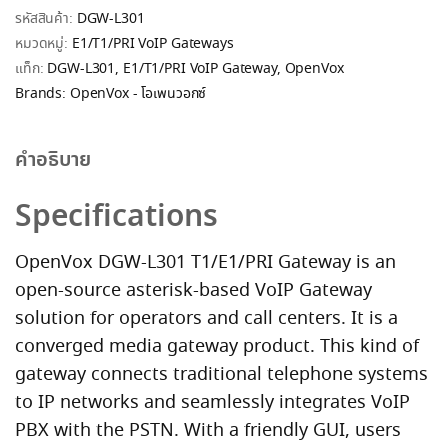
รหัสสินค้า:
DGW-L301
หมวดหมู่:
E1/T1/PRI VoIP Gateways
แท็ก:
DGW-L301
,
E1/T1/PRI VoIP Gateway
,
OpenVox
Brands:
OpenVox - โอเพนวอกซ์
คำอธิบาย
Specifications
OpenVox DGW-L301 T1/E1/PRI Gateway is an
open-source asterisk-based VoIP Gateway
solution for operators and call centers. It is a
converged media gateway product. This kind of
gateway connects traditional telephone systems
to IP networks and seamlessly integrates VoIP
PBX with the PSTN. With a friendly GUI, users