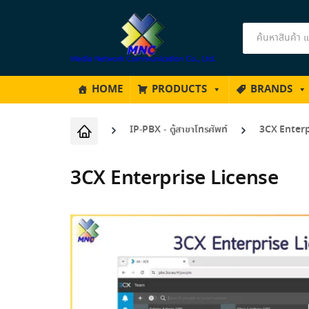
Products
search
HOME
PRODUCTS
BRANDS
IP-PBX - ตู้สาขาโทรศัพท์
3CX Enterp
3CX Enterprise License