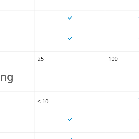
25
100
ing
≤ 10