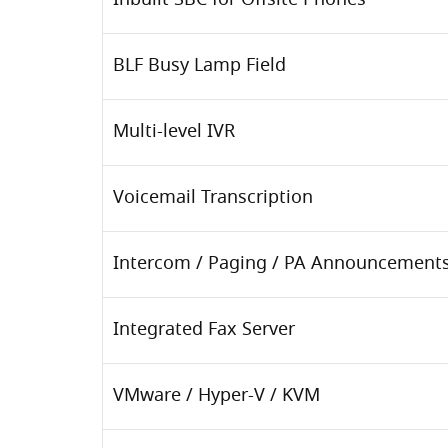
Inbuilt SBC for Offsite Phones
BLF Busy Lamp Field
Multi-level IVR
Voicemail Transcription
Intercom
/
Paging
/
PA Announcement
Integrated Fax Server
VMware / Hyper-V / KVM