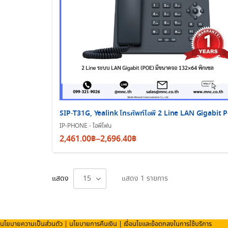
SIP-T31G, Yealink โทรศัพท์ไอพี 2 Line LAN Gigabit 
IP-PHONE - ไอพีโฟน
Price
2,461.00
฿
–
2,696.40
฿
range:
2,461.00฿
through
แสดง
15
แสดง 1 รายการ
2,696.40฿
นโยบายความเป็นส่วนตัว
|
นโยบายการคืนเงิน
|
เงื่อนไขและข้อตกลงในการใช้บริการ