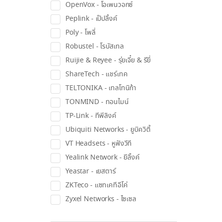
OpenVox - โอเพนวอกซ์
Peplink - เป๊ปลิ้งค์
Poly - โพลี่
Robustel - โรบัสเทล
Ruijie & Reyee - รุ่ยเจี๋ย & รียี่
ShareTech - แชร์เทค
TELTONIKA - เทลโทนิก้า
TONMIND - ทอนไมน์
TP-Link - ทีพีลิงค์
Ubiquiti Networks - ยูบิควิตี้
VT Headsets - หูฟังวีที
Yealink Network - ยีลิ้งค์
Yeastar - เยสตาร์
ZKTeco - แซทเคทีอีโค่
Zyxel Networks - ไซเซล