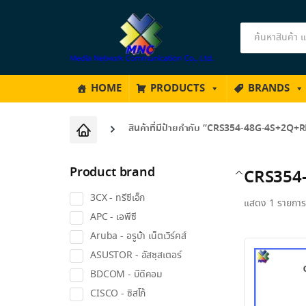
Products
search
HOME
PRODUCTS
BRANDS
สินค้าที่มีป้ายกำกับ “CRS354-48G-4S+2Q+
Product brand
CRS354
3CX - ทรีซีเอ็ก
แสดง 1 รายการ
APC - เอพีซี
Aruba - อรูบ้า เน็ตเวิร์คส์
ASUSTOR - อัสซุสเตอร์
BDCOM - บีดีคอม
CISCO - ซิสโก้