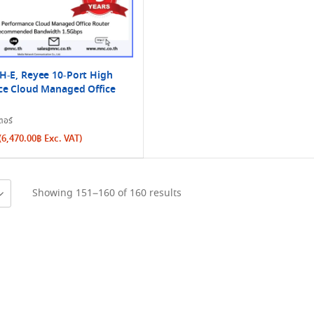
-E, Reyee 10-Port High
e Cloud Managed Office
ตอร์
(
6,470.00
฿
Exc. VAT)
Sorted
Showing 151–160 of 160 results
by
latest