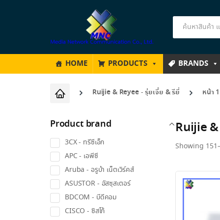
Products
search
HOME
PRODUCTS
BRANDS
Ruijie & Reyee - รุ่ยเจี๋ย & รียี่
หน้า 
Product brand
Ruijie & R
3CX - ทรีซีเอ็ก
Showing 151–
APC - เอพีซี
Aruba - อรูบ้า เน็ตเวิร์คส์
ASUSTOR - อัสซุสเตอร์
BDCOM - บีดีคอม
CISCO - ซิสโก้