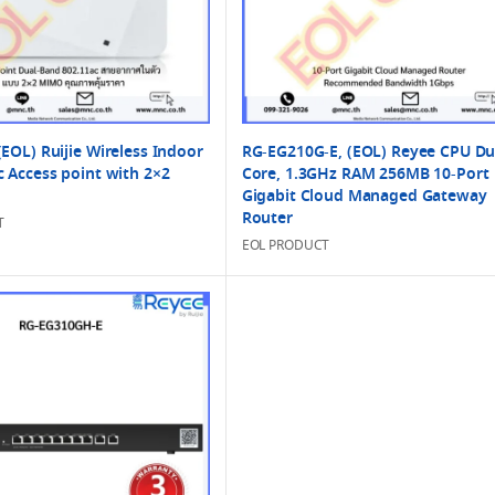
RG-EG210G-E, (EOL) Reyee CPU Du
EOL) Ruijie Wireless Indoor
Core, 1.3GHz RAM 256MB 10-Port
c Access point with 2×2
Gigabit Cloud Managed Gateway
Router
T
EOL PRODUCT