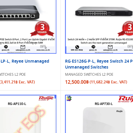
-LP-L, Reyee Unmanaged
RG-ES126G-P-L, Reyee Switch 24 P
Unmanaged Switches
ITCHES L2 POE
MANAGED SWITCHES L2 POE
12,500.00
฿
(
3,411.21
฿
Exc. VAT)
(
11,682.24
฿
Exc. VAT)