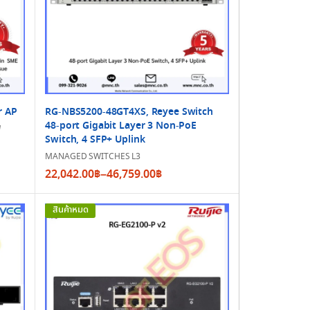
r AP
RG-NBS5200-48GT4XS, Reyee Switch
48-port Gigabit Layer 3 Non-PoE
ฟ
Switch, 4 SFP+ Uplink
MANAGED SWITCHES L3
Price
22,042.00
฿
–
46,759.00
฿
range:
22,042.00฿
สินค้าหมด
through
46,759.00฿