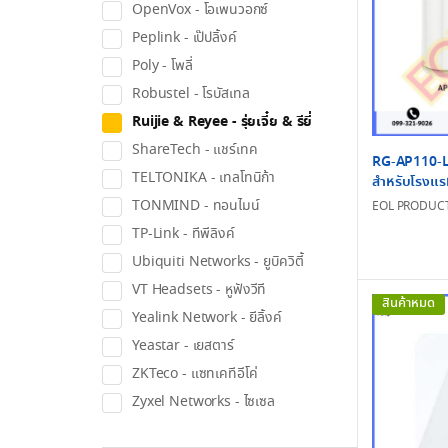
OpenVox - โอเพนวอกซ์
Peplink - เป๊ปลิ้งค์
Poly - โพลี่
Robustel - โรบัสเทล
Ruijie & Reyee - รุ่ยเจี๋ย & รียี่
ShareTech - แชร์เทค
RG-AP110-L,
TELTONIKA - เทลโทนิก้า
สำหรับโรงแร
TONMIND - ทอนไมน์
EOL PRODUC
TP-Link - ทีพีลิงค์
Ubiquiti Networks - ยูบิควิตี้
VT Headsets - หูฟังวีที
สินค้าหมด
Yealink Network - ยีลิ้งค์
Yeastar - เยสตาร์
ZKTeco - แซทเคทีอีโค่
Zyxel Networks - ไซเซล