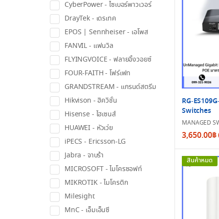
CyberPower - ไซเบอร์พาวเวอร์
DrayTek - เดรเทค
EPOS | Sennheiser - เอโพส
FANVIL - แฟนวิล
FLYINGVOICE - ฟลายอิ้งวอยซ์
FOUR-FAITH - โฟร์เฟท
GRANDSTREAM - แกรนด์สตรีม
Hikvison - ฮิควิชั่น
RG-ES109G
Switches
Hisense - ไฮเซนส์
MANAGED SW
HUAWEI - หัวเว่ย
3,650.00
฿
iPECS - Ericsson-LG
Jabra - จาบร้า
สินค้าหมด
MICROSOFT - ไมโครซอฟท์
MIKROTIK - ไมโครติก
Milesight
MnC - เอ็มเอ็นซี